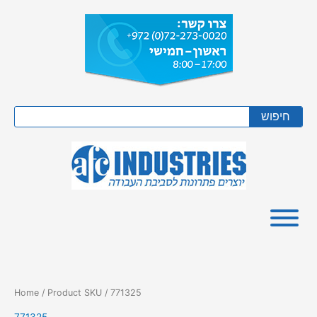
Skip
to
content
Search
חיפוש
Home
/ Product SKU / 771325