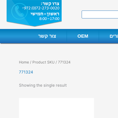
Skip
to
Search
content
ים
OEM
צור קשר
Home
/ Product SKU / 771324
771324
Showing the single result