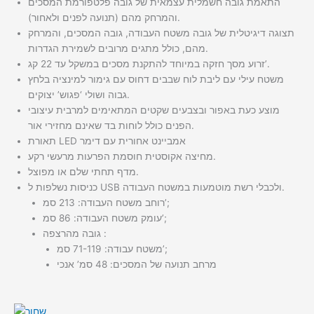
התאמת גובה חשמלית עצמאית של גובה פלטפורמת המסכים
והמרחק מהם (תנועה לפנים ולאחור).
תצוגה דיגיטלית של גובה משטח העבודה, גובה המסכים, והמרחק
מהם, כולל מתגים מרובים לשמירת הגדרות.
זרוע מסך חזקה במיוחד להתקנת מסכים במשקל עד 22 קג’.
משטח עילי עם ליבת לוח שבבים דחוס עם גימור למינציה בלחץ
גבוה ושולי ‘פגוש’ יצוקים.
מוצע כעת באפור ובצבעים שקטים המתאימים למרבית עיצובי
הפנים כולל לוחות בד שאינם מחזירי אור.
תאורת LED אמביינט אחורית עם דימר
מחיצה אקוסטית חוסמת הפרעות מרעשי רקע.
מדף תחתי שלם או מפוצל.
כניסות נשלפות ל USB ולכבלי רשת מוטמעות במשטח העבודה.
רוחב משטח העבודה: 213 סמ’;
עומק משטח העבודה: 86 סמ’;
גובה מהרצפה :
משטח עבודה: 71-119 סמ’;
מרחב תנועה של המסכים: 48 סמ’ אנכי