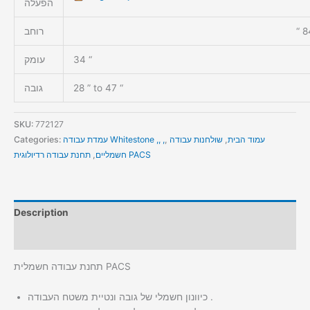
הפעלה
84
רוחב
34 “
עומק
28 ” to 47 “
גובה
SKU:
772127
עמוד הבית
,
שולחנות עבודה
,
עמדת עבודה Whitestone ,, ,
Categories:
תחנת עבודה רדיולוגית PACS
חשמליים
,
Description
Additional information
תחנת עבודה חשמלית PACS
כיוונון חשמלי של גובה ונטיית משטח העבודה .