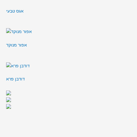
אגס טבעי
אפור מנוקד
דודבן פרא