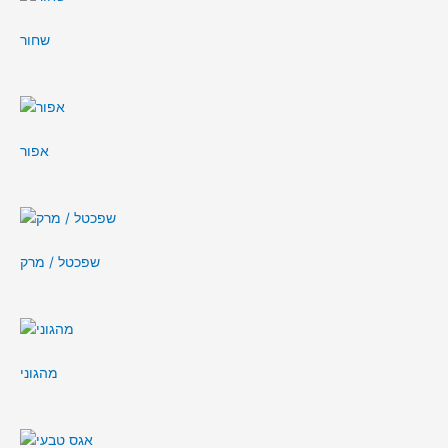
שחור
אפור
שפכטל / מרק
מהגוני