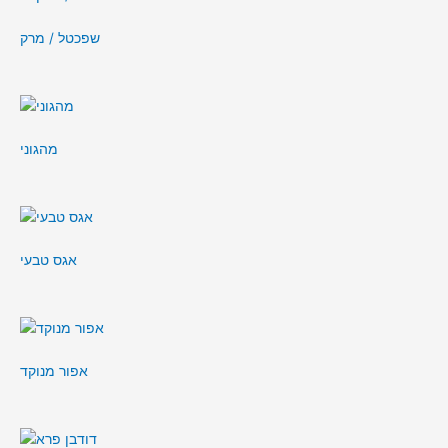
שפכטל / מרק
מהגוני
אגס טבעי
אפור מנוקד