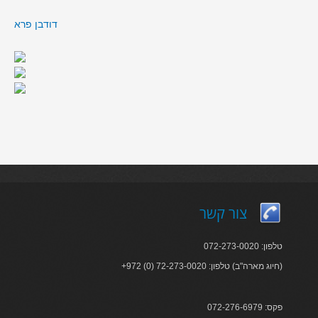
דודבן פרא
צור קשר
טלפון: 072-273-0020
+972 (0) 72-273-0020 :חיוג מארה"ב) טלפון)
פקס: 072-276-6979