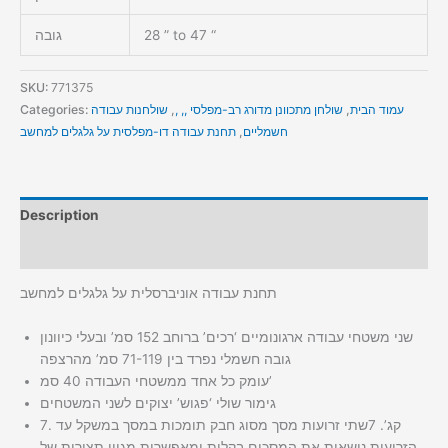
28 ” to 47 “
גובה
SKU:
771375
עמוד הבית
,
שולחן מתכוונן מדורג רב-מפלסי ,, ,
,
שולחנות עבודה
Categories:
חשמליים
,
תחנת עבודה דו-מפלסית על גלגלים למחשב
Description
Additional information
תחנת עבודה אוניברסלית על גלגלים למחשב
שני משטחי עבודה ארגונומיים ‘רכים’ ברוחב 152 סמ’ ובעלי כיוונון
גובה חשמלי נפרד בין 71-119 סמ’ מהרצפה
עומק כל אחד ממשטחי העבודה 40 סמ’
גימור שולי ‘פגוש’ יצוקים לשני המשטחים
שתי זרועות מסך מסוג חבק תומכות במסך במשקל עד 7‪.‬7 קג’.
הזרועות נושאות את המסכים בקלות ומאפשרות מגוון תצורות של