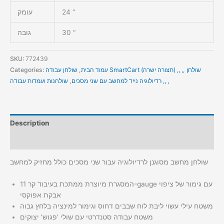
24 “
עומק
30 “
גובה
SKU:
772439
שולחן
,
שולחן עבודה SmartCart (תצורה ישרה) ,, ,
עמוד הבית
,
Categories:
שולחנות ועמדות עבודה ,, ,
רדיולוגיה נייד למחשב עם שני מסכים
,
Description
Additional information
שולחן מחשב מסוגנן לרדיולוגיה עבור שני מסכים כולל מחזיק למחשב
המסגרת מיוצרת ממתכת בעיבוד קר 11-gauge עם גימור של ציפוי
אבקת אפוקסי
משטח עילי עשוי ליבת לוח שבבים דחוס וגימור למינציה בלחץ גבוה
משטח עבודה סטנדרטי עם שולי ‘פגוש’ יצוקים