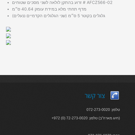
זרוע בהתקן לולאה לשני מסכים שטוחים # AFCZ566-02
מדף תחתי מלא במידת עומק 40.64 ס״מ
גלגלים בקוטר 5 ס״מ (שני הגלגלים הקדמיים ננעלים)
צור קשר
טלפון: 072-273-0020
+972 (0) 72-273-0020 :חיוג מארה"ב) טלפון)