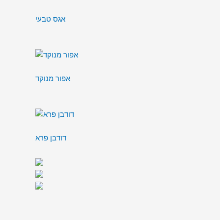
אגס טבעי
אפור מנוקד
דודבן פרא