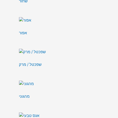
שחור
אפור
שפכטל / מרק
מהגוני