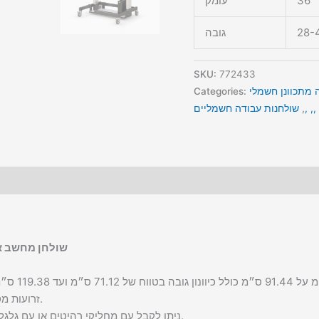
36 “
עומק
28-4
גובה
SKU:
772433
 מתכוונן חשמלי
Categories:
,, ,
,
שולחנות עבודה חשמליים
שולחן מחשב א
זרועות מסך מפרקיות מאפשרות התאמה מיטבית של מרחק הצפייה.
ניתן לקבל עם מחליקי רהיטים או עם גלגלים המאפשרים להעביר בנוחות את השולחן ממקום למקום.