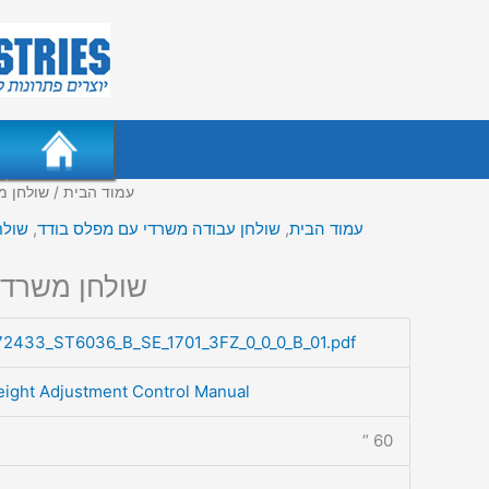
עמוד הבית
/ שולחן מ
עמוד הבית
,
שולחן עבודה משרדי עם מפלס בודד
,
שולח
שולחן משרדי
72433_ST6036_B_SE_1701_3FZ_0_0_0_B_01.pdf
eight Adjustment Control Manual
60 “