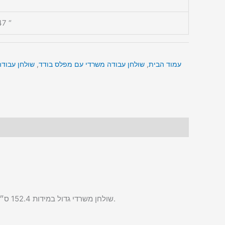
7 “
עמוד הבית
,
שולחן עבודה משרדי עם מפלס בודד
,
שולחן עבודה
שולחן משרדי גדול במידות 152.4 ס״מ על 91.44 ס״מ כולל כיוונון גובה בטווח של 71.12 ס״מ ועד 119.38 ס״מ מהרצפה המאפשר התאמה לעבודה בישיבה או בעמידה.