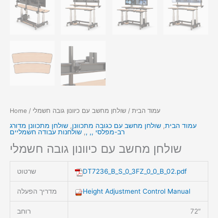
עמוד הבית
/ שולחן מחשב עם כיוונון גובה חשמלי
/
Home
עמוד הבית
,
שולחן מחשב עם כגובה מתכוונן
,
שולחן מתכוונן מדורג
רב-מפלסי ,, ,
,
שולחנות עבודה חשמליים
שולחן מחשב עם כיוונון גובה חשמלי
DT7236_B_S_0_3FZ_0_0_B_02.pdf
שרטוט
Height Adjustment Control Manual
מדריך הפעלה
72″
רוחב