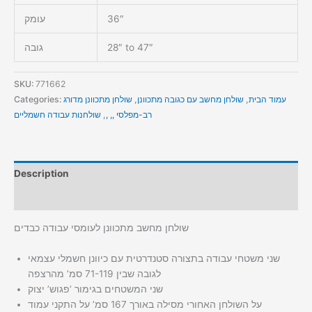
36″
עומק
28″ to 47″
גובה
SKU:
771662
עמוד הבית
,
שולחן מחשב עם כגובה מתכוונן
,
שולחן מתכוונן מדורג
Categories:
רב-מפלסי ,, ,
,
שולחנות עבודה חשמליים
Description
Additional information
שולחן מחשב מתכוונן לעומסי עבודה כבדים
שני משטחי עבודה בתצורה סטנדרטית עם כיוונן חשמלי עצמאי
לגובה שבין 71-119 סמ’ מהרצפה
שני המשטחים בגימור ‘פגוש’ יצוק
על השולחן האחורי מסילה באורך 167 סמ’ על התקני עמוד