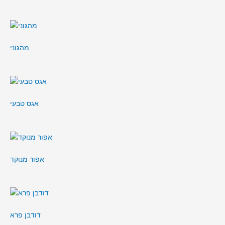
מהגוני
אגס טבעי
אפור מנוקד
דודבן פרא