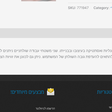
SKU:
771947
Category:
יונליות ואסתטיקה בעיצובו ובבנייתו. שני משטחי עבודה שולחניים ניתנ
גוריות
!מבצעים מיוחדים
שי
הרשמו לניוזלטר