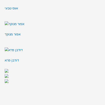
אגס טבעי
אפור מנוקד
דודבן פרא