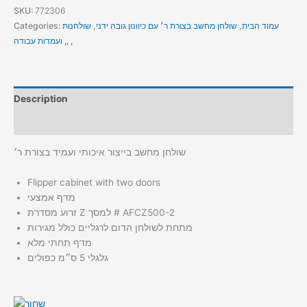
SKU:
772306
עמוד הבית
,
שולחן מחשב בצורת ר׳ עם כיוונון גובה ידני
,
שולחנות
Categories:
ועמדות עבודה ,, ,
Description
Additional information
שולחן מחשב בייצור איכותי ועמיד בצורת ר׳
Flipper cabinet with two doors
מדף אמצעי
זרוע מסדרת Z למסך # AFCZ500-2
מתחת לשולחן הדום לרגליים כולל מגירות
מדף תחתי מלא
גלגלי 5 ס״מ כפולים