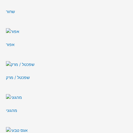
שחור
אפור
שפכטל / מרק
מהגוני