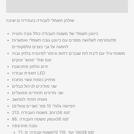
Additional information
שולחן חשמלי לעבודה בעמידה ובישיבה
כיוונון חשמלי של משטח העבודה כולל גובה והטיה
פלטפורמה לשלושה מסכים עם כיוונון גובה חשמלי ואפשרות
להסגה על גבי כוננים טלסקופיים
משטח עילי עם ליבת לוח שבבים דחוס וגימור למינציה בלחץ גבוה
ועם שולי ‘פגוש’ יצוקים
זרוע טלפון מתכווננת
תאורת עבודה LED
מחזיק כוסות עשוי מתכת
שני מוליכים לניהול כבלים
שני מדפים תחתיים מפוצלים
מאחז תחתי למחשב
חמישה גלגלי 10 סמ’ (שניים ננעלים)
רוחב משטח העבודה 213‪.‬36 סמ’
עומק משטח העבודה 86‪.‬36 סמ’
גובה מהרצפה:
משטח עבודה: מ 71‪.‬12 סמ’ ועד 119‪.‬38 סמ’