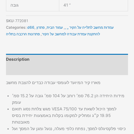
41 “
גובה
SKU:
772081
עמדות מחשב לתלייה על הקיר ,, ,
,
עמוד הבית
,
פתרון
,
d66
Categories:
להתקנת עמדת עבודה למחשב על הקיר
,
פתרונות הרכבה בתליה
Description
Additional information
מארז קיר המיועד לעומסי עבודה כבדים להצבת מחשב
מידות היחידה הן 76.2 סמ׳ רוחב על 104 סמ׳ גובה על 15.2 סמ׳
עומק
מגש צלחת נסוג תואם VESA 75/100 למסך היכול לשאת עד
19.95 ק״ג ומחליק למקומו בקלות באמצעות יחידת בסיס
מאובטחת
כיסוי פלקסיגלס למסך, נפתח כלפי מעלה, ננעל ומגן על המסך ועל