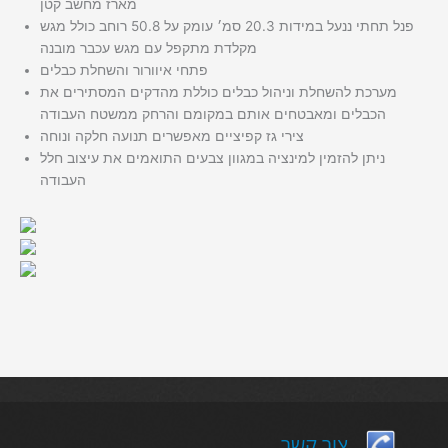
מארז מחשב קטן
פנל תחתי ננעל במידות 20.3 סמ׳ עומק על 50.8 רוחב כולל מגש
מקלדת מתקפל עם מגש עכבר מובנה
פתחי איוורור והשחלת כבלים
מערכת להשחלת וניהול כבלים כוללת מהדקים המסתירים את
הכבלים ומאבטחים אותם במקומם והרחק ממשטח העבודה
צירי גז קפיציים מאפשרים תנועה חלקה ונוחה
ניתן להזמין למינציה במגוון צבעים התואמים את עיצוב חלל
העבודה
צור קשר