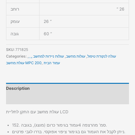
26 “
רוחב
26 “
עומק
60 “
גובה
SKU:
771825
עגלה לנקודת טיפול
,
עגלות מחשב
,
עגלות ניידות למחשב ,, ,
,
Categories:
עמוד הבית
,
עגלת מחשב MPC 200
Description
Additional information
עגלת מחשב עם התקן לתליית LCD
עמוד בגימור כרום (מוצג), בגובה 152‪.‬4 סמ’ מהרצפה.
ניתן לקבל את העמוד גם בגימור ציפוי אפוקסי. בררו לגבי פרטים.