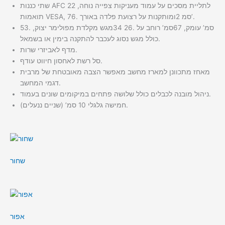
שתי כננות AFC 22 לתליית מסכים על עמוד מעניקות צפייה נוחה,
תואמות VESA, ומותקנות על רצועת פלדה באורך 76‪.‬2 סמ’.
מגש מקלדת מפולימר יצוק, 53‪.‬34 סמ’ רוחב על 26‪.‬67 סמ’ עומק,
כולל מגש נסוג לעכבר להתקנה בימין או בשמאל.
מדף לאביזרי שרות.
סל רשת לאחסון חיווט עודף.
מאחז מתכוונן למארז מחשב מאפשר הצבה מאובטחת של מרבית
דגמי המחשב.
ניהול מובנה לכבלים כולל שלושה פתחים במיקומים שונים בעמוד.
חמישה גלגלי 10 סמ’ (שניים ננעלים).
שחור
אפור