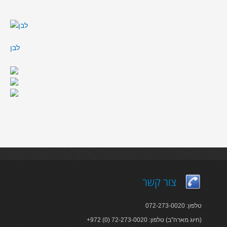
לבן
צור קשר
טלפון: 072-273-0020
+972 (0) 72-273-0020 :חיוג מארה"ב) טלפון)