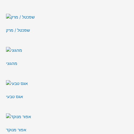
שפכטל / מרק
מהגוני
אגס טבעי
אפור מנוקד