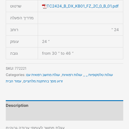
TC2424_B_DX_KB01_FZ_2C_0_B_01.pdf
שרטוט
מדריך הפעלה
24 “
רוחב
24 “
עומק
from 30 ” to 46 “
גובה
SKU:
772221
עגלות טלסקופיות ,, ,
,
עגלות רפואיות
,
עגלת מחשב רפואית עם
Categories:
זרוע מסך בהתקנת מלחציים
,
עמוד הבית
Description
Additional information
עגלת מחשב לעומסי עבודה גבוהים