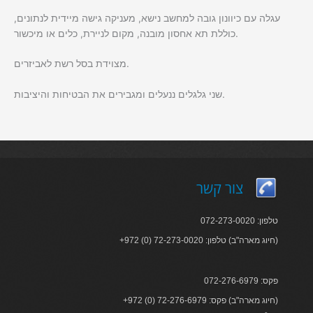
עגלה עם כיוונון גובה למחשב נישא, מעניקה גישה מיידית לנתונים,
כוללת תא אחסון מובנה, מקום לניירת, כלים או מיכשור.
מצוידת בסל רשת לאביזרים.
שני גלגלים ננעלים ומגבירים את הבטיחות והיציבות.
צור קשר
טלפון: 072-273-0020
+972 (0) 72-273-0020 :חיוג מארה"ב) טלפון)
פקס: 072-276-6979
+972 (0) 72-276-6979 :חיוג מארה"ב) פקס)