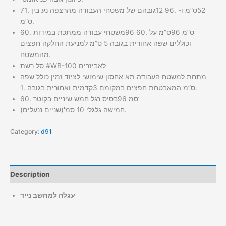
גובהם של משטחי העבודה מהרצפה נע בין 71‪.‬12 ס”מ ו- 96‪.‬52
ס”מ.
משטחי עבודה ממתכת במידות 60‪.‬96 ס”מ על 60‪.‬96 ס”מ
וכוללים שפה אחורית בגובה 5 ס”מ למניעת החלקה חפצים
מהמשטח.
סל רשת ‪#‬WB‪-‬100 לאביזרים
מתחת למשטח העבודה תא אחסון שימושי לציוד זמין כולל שפה
קדמית ואחורית בגובה 1‪.‬3 ס”מ המאבטחת חפצים במקומם.
בסיס רגל חמש שיניים בקוטר 60‪.‬96 סמ’
חמישה גלגלי 10 סמ'(שניים ננעלים).
Category:
d91
Description
עגלה למחשב נייד