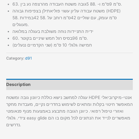
גובה משטח העבודה מהרצפה נע בין 63‪.‬5 ס”מ ו- 88‪.‬9 ס”מ.
משטח עבודה עליון עשוי פוליאתילן בצפיפות גבוהה (HDPE)
במידות 58‪.‬42 ס”מ רוחב על 58‪.‬42 ס”מ עומק, עם שוליים
מעוגלים.
ידית התניידות נוחה משולבת בעגלה במלואה
בסיס רגל חמש שיניים בקוטר 60‪.‬96 ס”מ.
חמישה גלגלי 10 ס”מ (שני הקדמיים ננעלים)
Category:
d91
Description
עגלה למחשב נישא כוללת כיוונון גובה ומשטח HDPE אנטי-מיקרוביאלי
המאפשר חיטוי בקלות ומתאים לשימוש בחדרים נקיים, מעבדות מחקר
ואזורי טיפול רפואי. כיוונן הגובה מתבצע באמצעות מנוף פנאומטי
צידי. גלגלי easy glide מאפשרים לנייד את הנתונים לכל מקום בו הם
נדרשים.