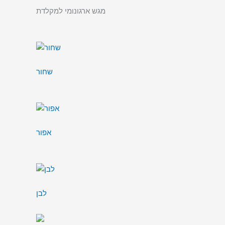
מגש ארגונומי למקלדת
שחור
אפור
לבן