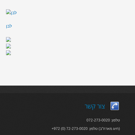
לבן
צור קשר
טלפון: 072-273-0020
+972 (0) 72-273-0020 :חיוג מארה"ב) טלפון)