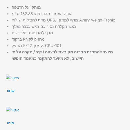
מותקן על הרצפה
גובה העמוד מהרצפה: 182.88 ס״מ
מדף לחבילות שילוח UPS, מדף למאזני Avery weigh-Tronix
מגש מקלדת נסיג עם מגש עכבר נשלף
מדף למדפסת, סלי רשת
מחזיק לקורא ברקוד
מחזיק F-22 למסך, CPU-101
מיועד להתקנת הברגה מקובעת לרצפה / קיר / תקרה על פי
היישום, לא מיועד להתקנה כמעמד חופשי
שחור
אפור