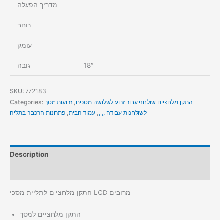
מדריך הפעלה
רוחב
עומק
18″
גובה
SKU:
772183
התקן מלחציים שולחני עבור זרוע לשלושה מסכים
,
זרועות מסך
Categories:
לשולחנות עבודה ,, ,
,
עמוד הבית
,
פתרונות הרכבה בתליה
Description
Additional information
התקן מלחציים לתליית מסכי LCD מרובים
התקן מלחציים למסך