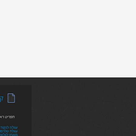
קט
תפריט רא
עגלה לנקודת
עגלת טלרפו
מאחז לגלאי ר