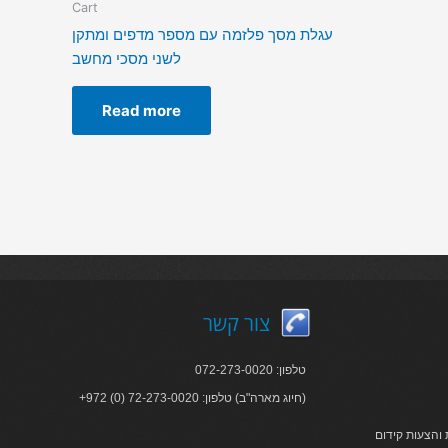
Cart
עגלת מסך פלזמה עם מספר מדפים ומתקן
לשני מסכי מחשב
Read more
צור קשר
טלפון: 072-273-0020
+972 (0) 72-273-0020 :חיוג מארה"ב) טלפון)
והצעות קידום