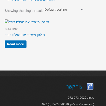
שולחן עבודה משרדי עם מפלס בודד
Showing the single result
עמוד הבית
שולחן משרדי עם מפלס בודד
Read more
צור קשר
טלפון: 072-273-0020
+972 (0) 72-273-0020 :חיוג מארה"ב) טלפון)