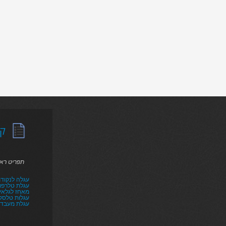
קט
תפריט רא
עגלה לנקודת
עגלת טלרפו
מאחז לגלאי ר
עגלות טלסקו
עגלת מעבד