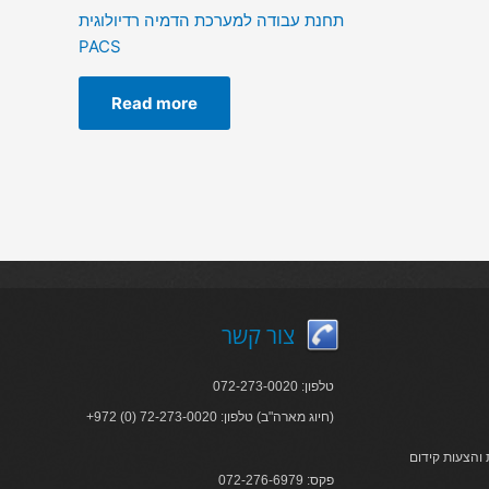
תחנת עבודה למערכת הדמיה רדיולוגית
PACS
Read more
צור קשר
טלפון: 072-273-0020
+972 (0) 72-273-0020 :חיוג מארה"ב) טלפון)
והצעות קידום
פקס: 072-276-6979