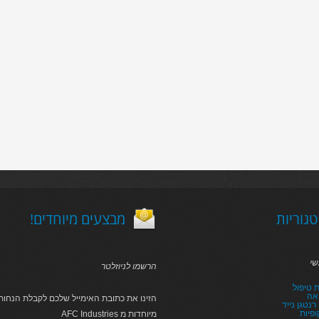
גוריות
!מבצעים מיוחדים
שי
הרשמו לניוזלטר
 טיפול
אה
הזינו את כתובת האימייל שלכם לקבלת הנחות 
נטגן נייד
פיות
AFC Industries מיוחדות מ