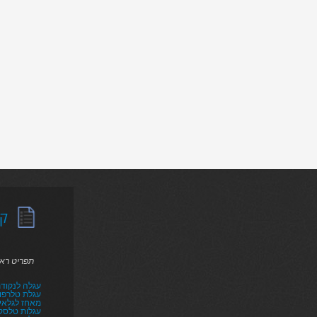
קט
תפריט רא
עגלה לנקודת
עגלת טלרפו
מאחז לגלאי ר
עגלות טלסקו