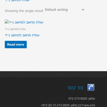
עגלה למחשב נייד
Showing the single result
עגלה למחשב נייד
עגלת מחשב למחשב נייד
Read more
צור קשר
טלפון: 072-273-0020
+972 (0) 72-273-0020 :חיוג מארה"ב) טלפון)