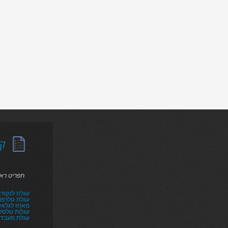
קט
תפריט רא
עגלה לנקודת
עגלת טלרפו
מאחז לגלאי ר
עגלות טלסקו
עגלת מעבד