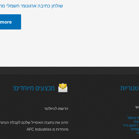
שולחן כתיבה ארגונומי חשמלי מתכ
 more
גוריות
!מבצעים מיוחדים
שי
הרשמו לניוזלטר
 טיפול
אה
הזינו את כתובת האימייל שלכם לקבלת הנחות 
נטגן נייד
פיות
AFC Industries מיוחדות מ
ה