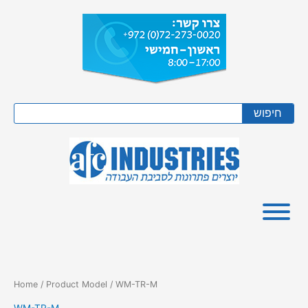
Skip
to
content
Search
חיפוש
Home
/ Product Model / WM-TR-M