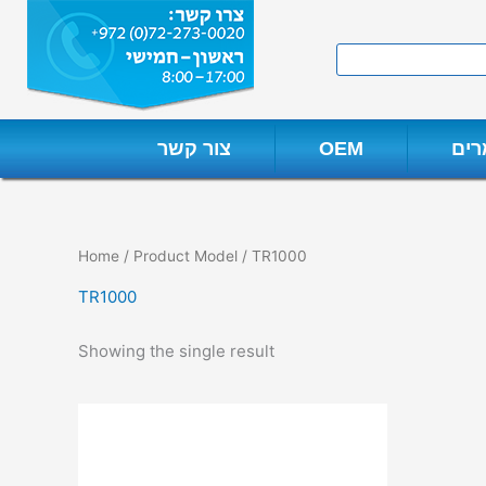
Skip
to
Search
content
ים
OEM
צור קשר
Home
/ Product Model / TR1000
TR1000
Showing the single result