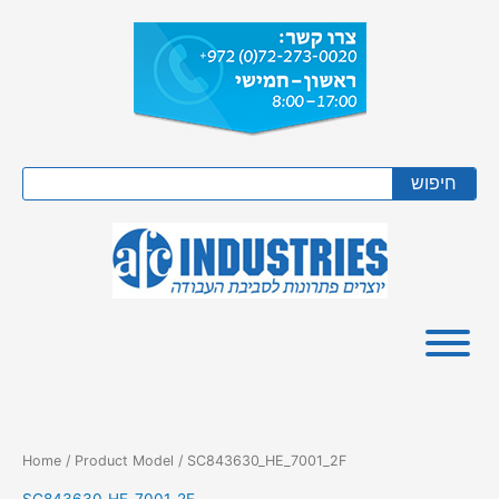
Skip
to
content
Search
חיפוש
Home
/ Product Model / SC843630_HE_7001_2F