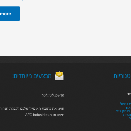
 more
גוריות
!מבצעים מיוחדים
שי
הרשמו לניוזלטר
 טיפול
אה
הזינו את כתובת האימייל שלכם לקבלת הנחות 
נטגן נייד
פיות
AFC Industries מיוחדות מ
ה