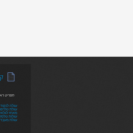
קט
תפריט רא
עגלה לנקודת
עגלת טלרפו
מאחז לגלאי ר
עגלות טלסקו
עגלת מעבד