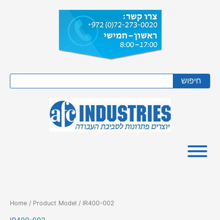
Skip
to
content
Search
חיפוש
Home
/ Product Model / IR400-002