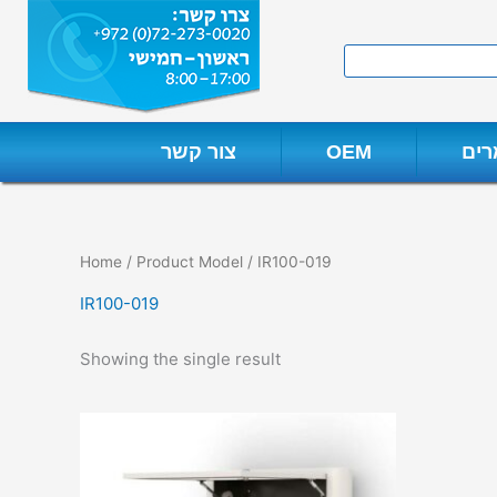
Skip
to
Search
content
ים
OEM
צור קשר
Home
/ Product Model / IR100-019
IR100-019
Showing the single result