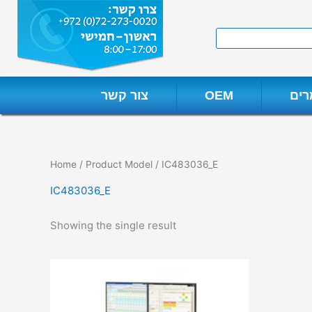
Skip
to
Search
content
ים
OEM
צור קשר
Home
/ Product Model / IC483036_E
IC483036_E
Showing the single result