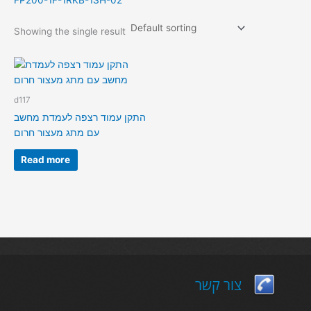
FP200-1F-1RKB-1SH-02
Showing the single result
d117
התקן עמוד רצפה לעמדת מחשב
עם מתג מעצור חרום
Read more
צור קשר