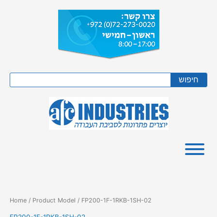
Skip
to
content
Search
חיפוש
Home
/ Product Model / FP200-1F-1RKB-1SH-02