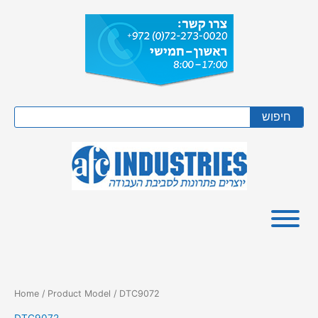
Skip
to
content
Search
חיפוש
Home
/ Product Model / DTC9072