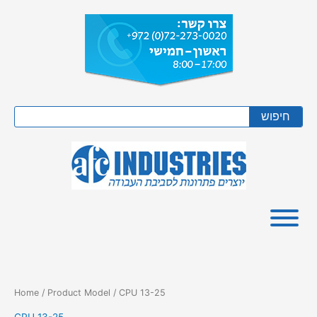
Skip
to
content
Search
חיפוש
Home
/ Product Model / CPU 13-25