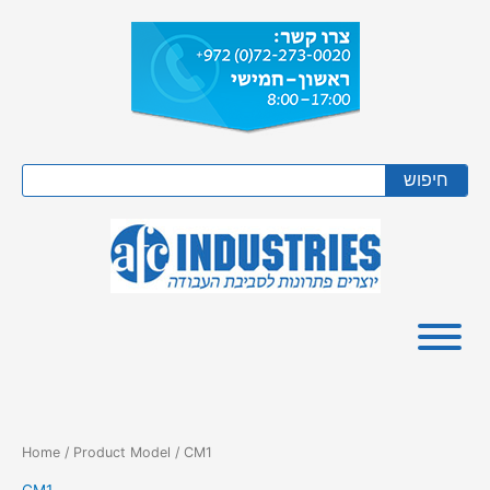
Skip
to
content
Search
חיפוש
Home
/ Product Model / CM1