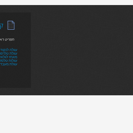
קט
תפריט רא
עגלה לנקודת
עגלת טלרפו
מאחז לגלאי ר
עגלות טלסקו
עגלת מעבד