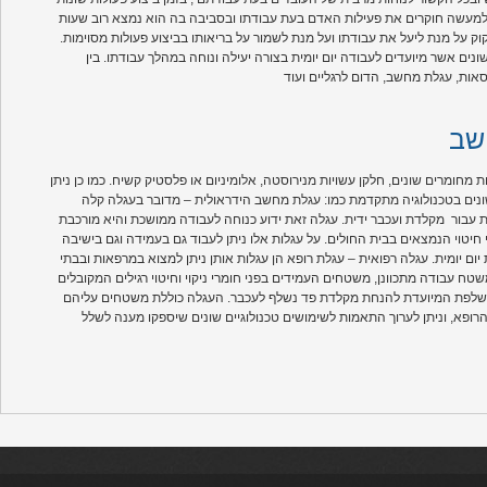
ם למעשה חוקרים את פעילות האדם בעת עבודתו ובסביבה בה הוא נמצא רוב שעות
וק על מנת ליעל את עבודתו ועל מנת לשמור על בריאותו בביצוע פעולות מסוימות.
נים אשר מיועדים לעבודה יום יומית בצורה יעילה ונוחה במהלך עבודתו. בין
שב
מחומרים שונים, חלקן עשויות מנירוסטה, אלומיניום או פלסטיק קשיח. כמו כן ניתן
נים בטכנולוגיה מתקדמת כמו: עגלת מחשב הידראולית – מדובר בעגלה קלה
ת עבור מקלדת ועכבר ידית. עגלה זאת ידוע כנוחה לעבודה ממושכת והיא מורכבת
יטוי הנמצאים בבית החולים. על עגלות אלו ניתן לעבוד גם בעמידה וגם בישיבה
ום יומית. עגלה רפואית – עגלת רופא הן עגלות אותן ניתן למצוא במרפאות ובבתי
משטח עבודה מתכוונן, משטחים העמידים בפני חומרי ניקוי וחיטוי רגילים המקובלים
רה נשלפת המיועדת להנחת מקלדת פד נשלף לעכבר. העגלה כוללת משטחים עליהם
רופא, וניתן לערוך התאמות לשימושים טכנולוגיים שונים שיספקו מענה לשלל