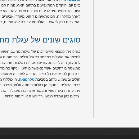
ביום יום. חוקרים המתעניינים בתחום הארגונומיה ה
היום, הם מתייחסים לריהוט וחפצים שונים להם הוא זק
לאחר מחקר זה, הם מתאימים ריהוט מיוחד ואביזרים שו
המוצרים ניתן לראות – שולחנות עבודה ארגונומיים, כסאות, עגלת מחשב, הדום לרגליים ועוד.
סוגים שונים של עגלת מח
בשוק ניתן למצוא סוגים רבים של עגלות מחשב העשויות 
למצוא את העגלות במבחר רב של גדלים ובפיתוחים שו
לתנועה, היא לרוב מגיעה עם מגירות נשלפות המיועדו
ממשטחים רחיצים אשר מאפשרים חיטוי וניקוי בחומרי ח
ובה ניתן להניח את כל הציוד הנדרש לעבודה ממושכת י
חולים ובשימוש נרחב בסביבת
טלרפואה
. הן כוללות 
בבתי החולים. בנוסף, הן בעלות פינות עגולות, מגי
ניתן להניח ציוד רפואי ומכשור שונה בהתאם לדרישת ה
צרכים כגון עמדת רנטגן, רדיולוגיה או דימות ניידות.